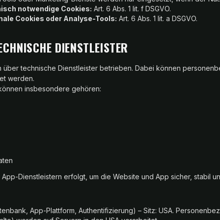
nisch notwendige Cookies:
Art. 6 Abs. 1 lit. f DSGVO.
nale Cookies oder Analyse-Tools:
Art. 6 Abs. 1 lit. a DSGVO.
TECHNISCHE DIENSTLEISTER
 über technische Dienstleister betrieben. Dabei können personen
tet werden.
 können insbesondere gehören:
aten
App-Dienstleistern erfolgt, um die Website und App sicher, stabil u
tenbank, App-Plattform, Authentifizierung) – Sitz: USA. Personenb