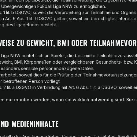
r Übergewichtigen Fußball Liga NRW zu ermöglichen.
s. 1 lit. b DSGVO, soweit die Verarbeitung zur Teilnahme und Organis
ann Art. 6 Abs. 1 lit. f DSGVO gelten, soweit ein berechtigtes Interess
ng des Ligabetriebs besteht.
WEISE ZU GEWICHT, BMI ODER TEILNAHMEVO
Liga NRW richtet sich an Spieler, die bestimmte Teilnahmevorausset
wicht, BMI, Körpermaßen oder vergleichbaren Gesundheits- bzw. K
 besonders sensible personenbezogene Daten.
rbeitet, soweit dies für die Prüfung der Teilnahmevoraussetzungen 
r betroffenen Person vorliegt.
s. 2 lit. a DSGVO in Verbindung mit Art. 6 Abs. 1 lit. a DSGVO, soweit 
en nur erhoben werden, wenn sie wirklich notwendig sind. Sie so
UND MEDIENINHALTE
erhalb der App können Fotos, Videos, Logos, Teamfotos, Spielbilde