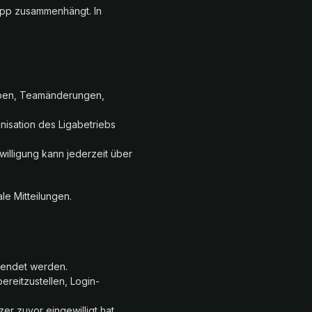
 App zusammenhängt. In
gaben, Teamänderungen,
nisation des Ligabetriebs
willigung kann jederzeit über
le Mitteilungen.
wendet werden.
reitzustellen, Login-
r zuvor eingewilligt hat.