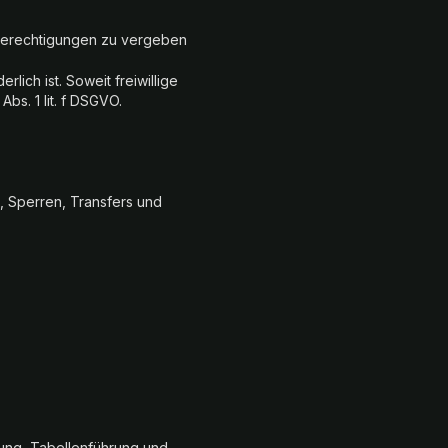
 Berechtigungen zu vergeben
lich ist. Soweit freiwillige
bs. 1 lit. f DSGVO.
, Sperren, Transfers und
tung, Tabellenführung und