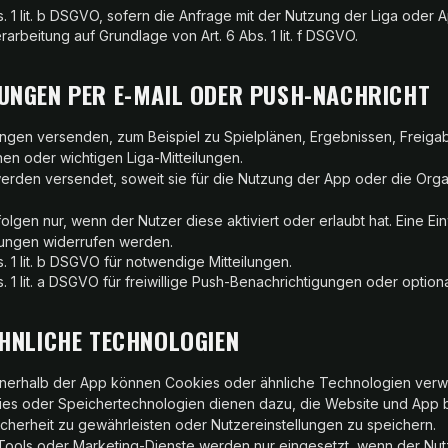
s. 1 lit. b DSGVO, sofern die Anfrage mit der Nutzung der Liga oder
rarbeitung auf Grundlage von Art. 6 Abs. 1 lit. f DSGVO.
UNGEN PER E-MAIL ODER PUSH-NACHRICHT
ungen versenden, zum Beispiel zu Spielplänen, Ergebnissen, Frei
nen oder wichtigen Liga-Mitteilungen.
erden versendet, soweit sie für die Nutzung der App oder die Orga
lgen nur, wenn der Nutzer diese aktiviert oder erlaubt hat. Eine Ein
lungen widerrufen werden.
s. 1 lit. b DSGVO für notwendige Mitteilungen.
s. 1 lit. a DSGVO für freiwillige Push-Benachrichtigungen oder optiona
ÄHNLICHE TECHNOLOGIEN
nnerhalb der App können Cookies oder ähnliche Technologien ver
s oder Speichertechnologien dienen dazu, die Website und App be
cherheit zu gewährleisten oder Nutzereinstellungen zu speichern.
ools oder Marketing-Dienste werden nur eingesetzt, wenn der Nutze